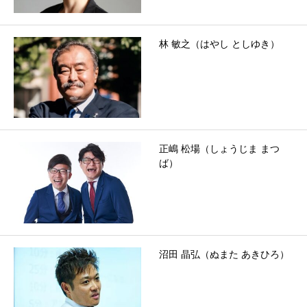
林 敏之（はやし としゆき）
正嶋 松場（しょうじま まつ
ば）
沼田 晶弘（ぬまた あきひろ）