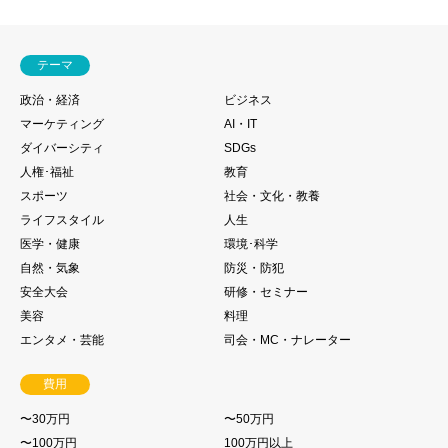
テーマ
政治・経済
ビジネス
マーケティング
AI・IT
ダイバーシティ
SDGs
人権･福祉
教育
スポーツ
社会・文化・教養
ライフスタイル
人生
医学・健康
環境･科学
自然・気象
防災・防犯
安全大会
研修・セミナー
美容
料理
エンタメ・芸能
司会・MC・ナレーター
費用
〜30万円
〜50万円
〜100万円
100万円以上