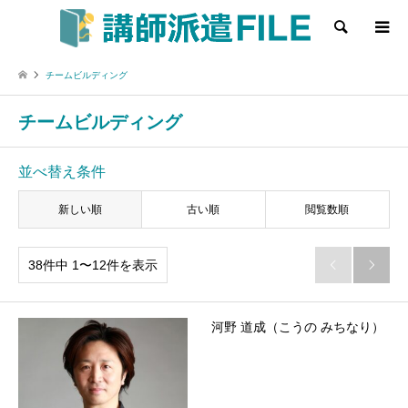
検索
チームビルディング
チームビルディング
並べ替え条件
新しい順
古い順
閲覧数順
38件中 1〜12件を表示


河野 道成（こうの みちなり）