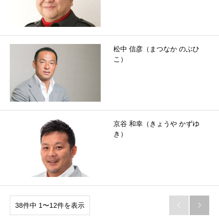
松中 信彦（まつなか のぶひ
こ）
京谷 和幸（きょうや かずゆ
き）
38件中 1〜12件を表示

