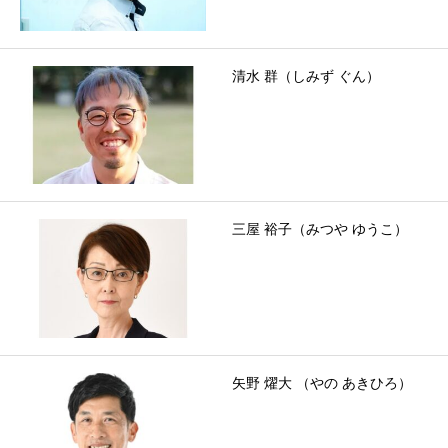
清水 群（しみず ぐん）
三屋 裕子（みつや ゆうこ）
矢野 燿大 （やの あきひろ）