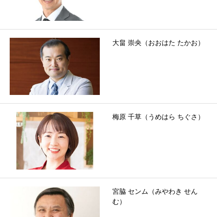
大畠 崇央（おおはた たかお）
梅原 千草（うめはら ちぐさ）
宮脇 センム（みやわき せん
む）