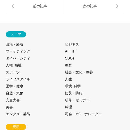
テーマ
政治・経済
ビジネス
マーケティング
AI・IT
ダイバーシティ
SDGs
人権･福祉
教育
スポーツ
社会・文化・教養
ライフスタイル
人生
医学・健康
環境･科学
自然・気象
防災・防犯
安全大会
研修・セミナー
美容
料理
エンタメ・芸能
司会・MC・ナレーター
費用