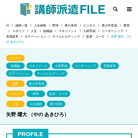
検索
講師一覧
人生経験
野球
夢の実現
ビジネス
青少年育成
教育
スポーツ
人生
組織論
マネジメント
人材育成
リーダーシップ
意識改革
モチベーション
チームビルディング
監督・コーチ
矢野 燿大 （や
の あきひろ）
ビジネス
組織論
マネジメント
人材育成
リーダーシップ
意識改革
モチベーション
チームビルディング
教育
青少年育成
スポーツ
野球
監督・コーチ
人生
人生経験
夢の実現
矢野 燿大 （やの あきひろ）
PROFILE