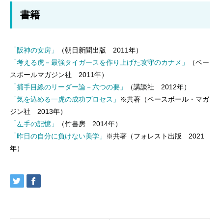
書籍
「阪神の女房」
（朝日新聞出版 2011年）
「考える虎－最強タイガースを作り上げた攻守のカナメ」
（ベー
スボールマガジン社
2011
年
）
「捕手目線のリーダー論－六つの要」
（
講談社
2012
年）
「気を込める一虎の成功プロセス」
※共著（ベースボール・マガ
ジン社 2013年）
「左手の記憶」
（
竹書房
2014
年）
「昨日の自分に負けない美学」
※共著（フォレスト出版 2021
年）