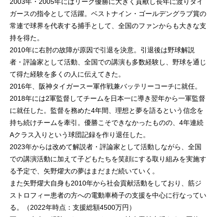
2003年・2005年にはリーグ優勝に大きく貢献し長年に渡りタイ
ガースの指令として活躍。ベストナイン・ゴールデングラブ賞の
常連で球界を代表する捕手として、全国のファンからも大きな支
持を得た。
2010年に右肘の故障が原因で引退を決意。引退後は野球解説
者・評論家として活動、全国での講演も多数経験し、野球を通じ
て得た経験を多くの人に伝えてきた。
2016年、阪神タイガースー軍作戦兼バッテリーコーチに就任。
2018年には2軍監督してチームを日本一に導き翌年から一軍監督
に就任した。監督を務めた4年間、理想と夢を語るという信念を
持ち続けチームを牽引。優勝こそできなかったものの、4年連続
Aクラス入りという球団記録を作り退任した。
2023年からは改めて解説者・評論家として活動しながら、全国
での講演活動に加えて子どもたちを笑顔にする取り組みを実施す
る予定で、矢野燿大の夢はまだまだ続いていく。
また矢野燿大自身も2010年から社会貢献活動をしており、筋ジ
ストロフィー患者の方への電動車椅子の支援を中心に行なってい
る。（2022年時点：支援総額4500万円）