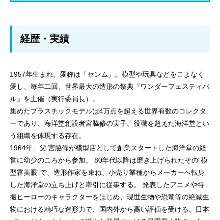
経歴・実績
1957年生まれ。愛称は「センム」。模型や玩具などをこよなく
愛し、毎年二回、世界最大の造形の祭典『ワンダーフェスティバ
ル』を主催（実行委員長）。
集めたプラスチックモデルは4万点を超える世界有数のコレクタ
ーであり、海洋堂創設者宮脇修の実子。役職を超えた海洋堂とい
う組織を体現する存在。
1964年、父 宮脇修が模型店として創業スタートした海洋堂の経
営に幼少のころから参加。 80年代以降は磨き上げられたその“模
型審美眼”で、造形作家を束ね、小売り業種からメーカーへ転身
した海洋堂の立ち上げと牽引に従事する。 発表したアニメや特
撮ヒーローのキャラクターをはじめ、現世生物や恐竜等の絶滅生
物における精巧な造形力で、国内外から高い評価を受ける。日本