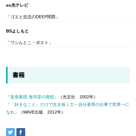
eo光テレビ
「ゴエと忠志のDEEP関西」
BSよしもと
「ワシんとこ・ポスト」
書籍
『造形集団 海洋堂の発想』
（光文社 2002年）
『「好きなこと」だけで生き抜く力～自分基準の仕事で世界一に
なれ』
（WAVE出版 2012年）