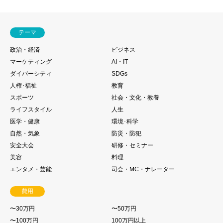
テーマ
政治・経済
ビジネス
マーケティング
AI・IT
ダイバーシティ
SDGs
人権･福祉
教育
スポーツ
社会・文化・教養
ライフスタイル
人生
医学・健康
環境･科学
自然・気象
防災・防犯
安全大会
研修・セミナー
美容
料理
エンタメ・芸能
司会・MC・ナレーター
費用
〜30万円
〜50万円
〜100万円
100万円以上