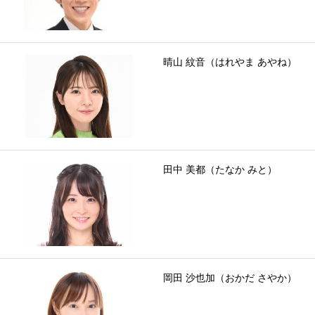
晴山 紋音（はれやま あやね）
田中 美都（たなか みと）
岡田 沙也加（おかだ さやか）