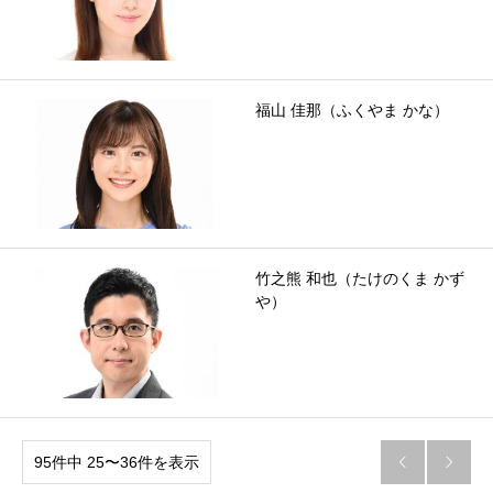
福山 佳那（ふくやま かな）
竹之熊 和也（たけのくま かず
や）
95件中 25〜36件を表示

