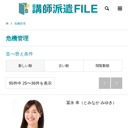
検索
危機管理
危機管理
並べ替え条件
新しい順
古い順
閲覧数順
95件中 25〜36件を表示


冨永 幸（とみなが みゆき）