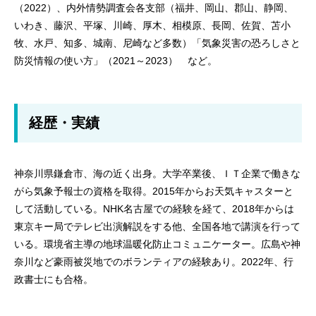
（2022）、内外情勢調査会各支部（福井、岡山、郡山、静岡、
いわき、藤沢、平塚、川崎、厚木、相模原、長岡、佐賀、苫小
牧、水戸、知多、城南、尼崎など多数）「気象災害の恐ろしさと
防災情報の使い方」（2021～2023） など。
経歴・実績
神奈川県鎌倉市、海の近く出身。大学卒業後、ＩＴ企業で働きな
がら気象予報士の資格を取得。2015年からお天気キャスターと
して活動している。NHK名古屋での経験を経て、2018年からは
東京キー局でテレビ出演解説をする他、全国各地で講演を行って
いる。環境省主導の地球温暖化防止コミュニケーター。広島や神
奈川など豪雨被災地でのボランティアの経験あり。2022年、行
政書士にも合格。