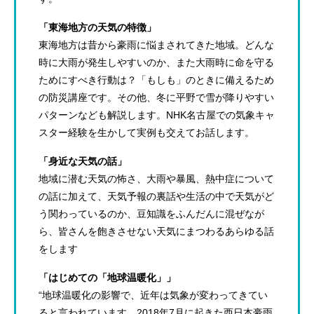
「東海地方の天気の特徴」
東海地方は昔から豪雨に悩まされてきた地域。どんな
時に大雨が発生しやすいのか、また大雨時に命を守る
ためにすべき行動は？「もしも」のときに備えるため
の防災講座です。その他、冬に平野で雪が降りやすい
パターンなども解説します。NHK名古屋での気象キャ
スター経験を生かして実例も交えてお話します。
「身近な天気の話」
地域に潜む天気の怖さ、大雨や暴風、熱中症について
の話に加えて、天気予報の裏話や生活の中で天気がど
う関わっているのか、豆知識をふんだんに混ぜなが
ら、皆さんを飽きさせない天気にまつわるあらゆる話
をします
「はじめての「地球温暖化」」
“地球温暖化の影響で、近年は気象が変わってきてい
ると言われています。2018年7月に起きた西日本豪雨