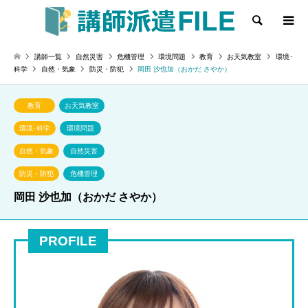
検索
講師一覧
自然災害
危機管理
環境問題
教育
お天気教室
環境･
科学
自然・気象
防災・防犯
岡田 沙也加（おかだ さやか）
教育
お天気教室
環境･科学
環境問題
自然・気象
自然災害
防災・防犯
危機管理
岡田 沙也加（おかだ さやか）
PROFILE