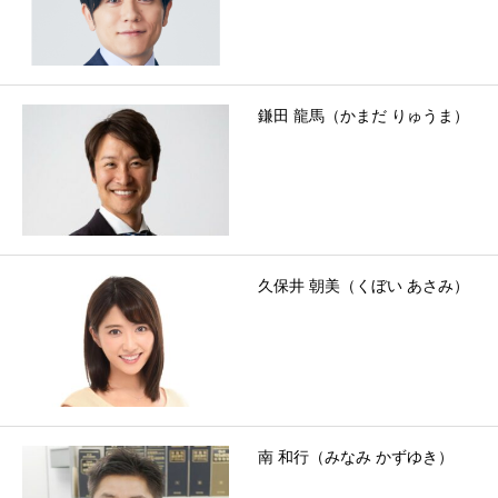
鎌田 龍馬（かまだ りゅうま）
久保井 朝美（くぼい あさみ）
南 和行（みなみ かずゆき）