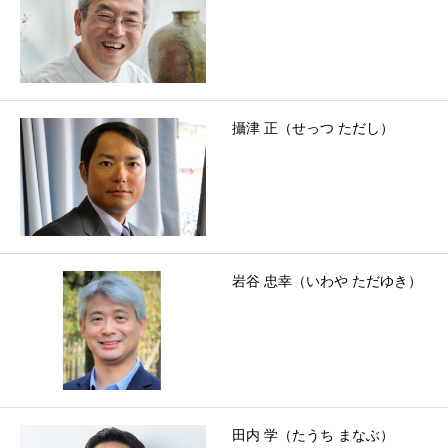
攝津 正（せっつ ただし）
岩谷 忠幸（いわや ただゆき）
田内 学（たうち まなぶ）