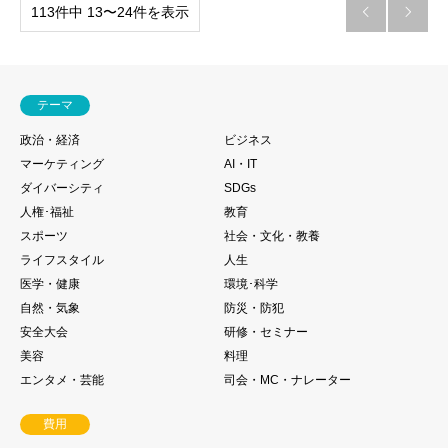
113件中 13〜24件を表示


テーマ
政治・経済
ビジネス
マーケティング
AI・IT
ダイバーシティ
SDGs
人権･福祉
教育
スポーツ
社会・文化・教養
ライフスタイル
人生
医学・健康
環境･科学
自然・気象
防災・防犯
安全大会
研修・セミナー
美容
料理
エンタメ・芸能
司会・MC・ナレーター
費用