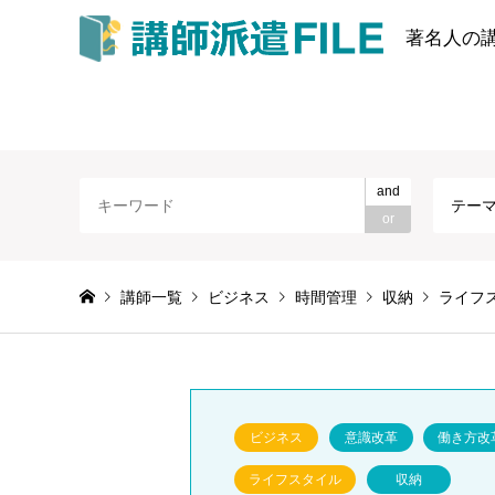
著名人の
and
テー
or
講師一覧
ビジネス
時間管理
収納
ライフ
ビジネス
意識改革
働き方改
ライフスタイル
収納