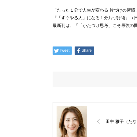
「たった１分で人生が変わる 片づけの習慣」
『「すぐやる人」になる１分片づけ術』（
最新刊は、『「かたづけ思考」こそ最強の問
Tweet
Share
田中 雅子（たな