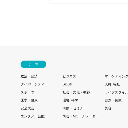
テーマ
政治・経済
ビジネス
マーケティン
ダイバーシティ
SDGs
人権･福祉
スポーツ
社会・文化・教養
ライフスタイ
医学・健康
環境･科学
自然・気象
安全大会
研修・セミナー
美容
エンタメ・芸能
司会・MC・ナレーター