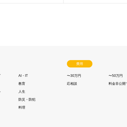
費用
グ
AI・IT
〜30万円
〜50万円
教育
応相談
料金非公開
ル
人生
防災・防犯
料理