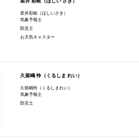
星井 彩岐（ほしい さき）
星井彩岐（ほしいさき）
気象予報士
防災士
お天気キャスター
久留嶋 怜（くるしま れい）
久留嶋怜（くるしまれい）
気象予報士
防災士