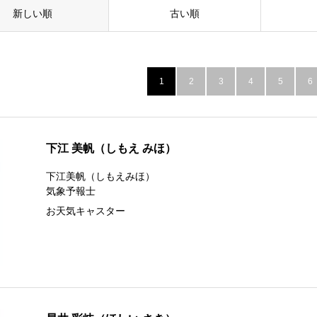
新しい順
古い順
1
2
3
4
5
6
下江 美帆（しもえ みほ）
下江美帆（しもえみほ）
気象予報士
お天気キャスター