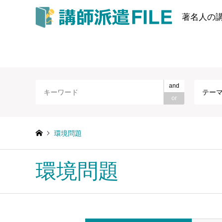
著名人の
and
テー
or
環境問題
環境問題