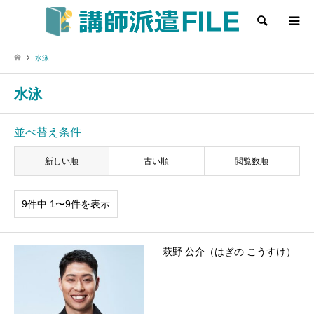
検索
水泳
水泳
並べ替え条件
新しい順
古い順
閲覧数順
9件中 1〜9件を表示
萩野 公介（はぎの こうすけ）