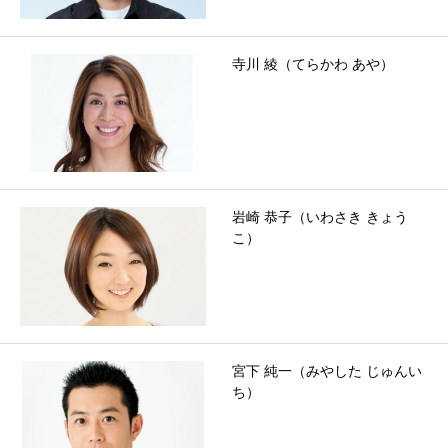
寺川 綾（てらかわ あや）
岩崎 恭子（いわさき きょう
こ）
宮下 純一（みやした じゅんい
ち）