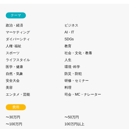
テーマ
政治・経済
ビジネス
マーケティング
AI・IT
ダイバーシティ
SDGs
人権･福祉
教育
スポーツ
社会・文化・教養
ライフスタイル
人生
医学・健康
環境･科学
自然・気象
防災・防犯
安全大会
研修・セミナー
美容
料理
エンタメ・芸能
司会・MC・ナレーター
費用
〜30万円
〜50万円
〜100万円
100万円以上