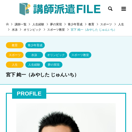
検索
講師一覧
人生経験
夢の実現
青少年育成
教育
スポーツ
人生
水泳
オリンピック
スポーツ教室
宮下 純一（みやした じゅんいち）
教育
青少年育成
スポーツ
水泳
オリンピック
スポーツ教室
人生
人生経験
夢の実現
宮下 純一（みやした じゅんいち）
PROFILE