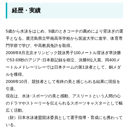
経歴・実績
5歳から水泳をはじめ、9歳のときコーチの薦めにより背泳ぎの選
手となる。鹿児島県立甲南高等学校から筑波大学に進学、体育専
門学群で学び、中高教員免許を取得。
2008年8月北京オリンピック競泳男子100メートル背泳ぎ準決勝
で53.69秒のアジア･日本新記録を樹立、決勝8位入賞。同400メ
ートルメドレーリレーでは日本チームの第1泳者として、銅メダ
ルを獲得。
2008年10月、競技者として有終の美と感じられる結果に現役を
引退。
現在は、水泳･スポーツの美と感動、アスリートという人間の心
のドラマやストーリーを伝えられるスポーツキャスターとして幅
広く活動。
（財）日本水泳連盟競泳委員として選手指導・育成にも携わって
いる。