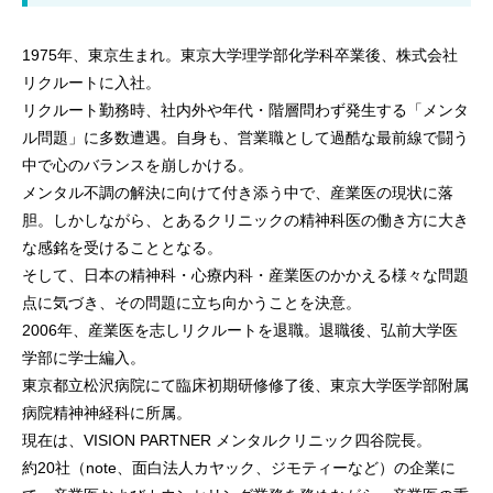
1975年、東京生まれ。東京大学理学部化学科卒業後、株式会社
リクルートに入社。
リクルート勤務時、社内外や年代・階層問わず発生する「メンタ
ル問題」に多数遭遇。自身も、営業職として過酷な最前線で闘う
中で心のバランスを崩しかける。
メンタル不調の解決に向けて付き添う中で、産業医の現状に落
胆。しかしながら、とあるクリニックの精神科医の働き方に大き
な感銘を受けることとなる。
そして、日本の精神科・心療内科・産業医のかかえる様々な問題
点に気づき、その問題に立ち向かうことを決意。
2006年、産業医を志しリクルートを退職。退職後、弘前大学医
学部に学士編入。
東京都立松沢病院にて臨床初期研修修了後、東京大学医学部附属
病院精神神経科に所属。
現在は、VISION PARTNER メンタルクリニック四谷院長。
約20社（note、面白法人カヤック、ジモティーなど）の企業に