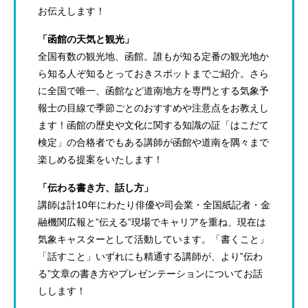
お伝えします！
「函館の天気と観光」
全国有数の観光地、函館。誰もが知る定番の観光地か
ら知る人ぞ知るとっておきスポットまでご紹介。さら
に全国で唯一、函館など道南地方を専門とする気象予
報士の目線で季節ごとのおすすめや注意点をお教えし
ます！函館の歴史や文化に関する知識の証「はこだて
検定」の合格者でもある講師が函館や道南を隅々まで
楽しめる提案をいたします！
「伝わる書き方、話し方」
講師は計10年にわたり俳優や司会業・全国紙記者・金
融機関広報と”伝える”現場でキャリアを重ね、現在は
気象キャスターとして活動しています。「書くこと」
「話すこと」いずれにも精通する講師が、より”伝わ
る”文章の書き方やプレゼンテーションについてお話
しします！