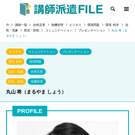
検索
講師一覧
自然災害
危機管理
ビジネス
環境問題
環境･科学
自
然・気象
防災・防犯
コミュニケーション
プレゼンテーション
丸山 将（ま
るやま しょう）
ビジネス
コミュニケーション
プレゼンテーション
環境･科学
環境問題
自然・気象
自然災害
防災・防犯
危機管理
丸山 将（まるやま しょう）
PROFILE