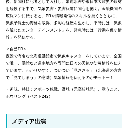
後、新聞社に記者として入社し、常総水害や東日本大震災の取材
を経験する中で、気象災害・災害報道に関心を抱く。金融機関の
広報マンに転ずると、PRや情報発信のスキルを磨くとともに、
気象予報士の資格を取得。多彩な経歴を生かし、平時には「気象
を通じたエンターテインメント」を、緊急時には「行動を促す情
報」を発信する。
＜自己PR＞
夜景で有名な北海道函館市で気象キャスターをしています。全国
で唯一、函館など道南地方を専門に日々の天気や防災情報を伝え
ています。わかりやすく、ついつい「見ささる」（北海道の方言
で「見てしまう」の意味）気象情報を伝えるのがモットー！
・趣味、特技：スポーツ観戦、野球（元高校球児）、歌うこと、
ボウリング（ベスト242）
メディア出演