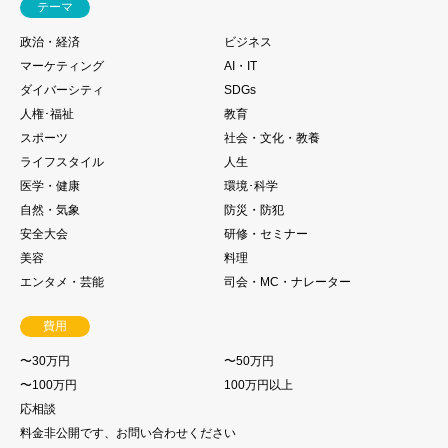
テーマ
政治・経済
ビジネス
マーケティング
AI・IT
ダイバーシティ
SDGs
人権･福祉
教育
スポーツ
社会・文化・教養
ライフスタイル
人生
医学・健康
環境･科学
自然・気象
防災・防犯
安全大会
研修・セミナー
美容
料理
エンタメ・芸能
司会・MC・ナレーター
費用
〜30万円
〜50万円
〜100万円
100万円以上
応相談
料金非公開です、お問い合わせください