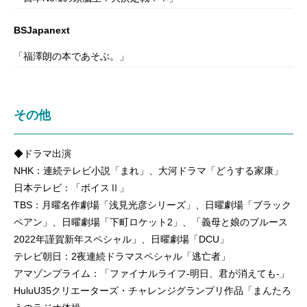
BSJapanext
「福澤朗の本であそぶ。」
その他
◆ドラマ出演
NHK：連続テレビ小説「まれ」、大河ドラマ「どうする家康」
日本テレビ：「ボイスⅡ」
TBS：月曜名作劇場「浅見光彦シリーズ」、日曜劇場「ブラック
ペアン」、日曜劇場「下町ロケット2」、「義母と娘のブルース
2022年謹賀新年スペシャル」、日曜劇場「DCU」
テレビ朝日：2夜連続ドラマスペシャル「逃亡者」
アマゾンプライム：「ファイナルライフ-明日、君が消えても-」
HuluU35クリエーターズ・チャレンジグランプリ作品「まんたろ