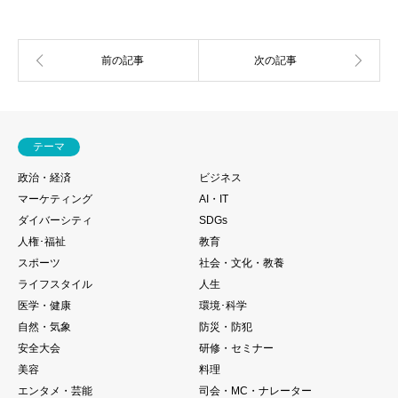
テーマ
政治・経済
ビジネス
マーケティング
AI・IT
ダイバーシティ
SDGs
人権･福祉
教育
スポーツ
社会・文化・教養
ライフスタイル
人生
医学・健康
環境･科学
自然・気象
防災・防犯
安全大会
研修・セミナー
美容
料理
エンタメ・芸能
司会・MC・ナレーター