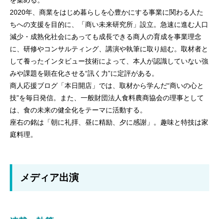
2020年、商業をはじめ暮らしを心豊かにする事業に関わる人た
ちへの支援を目的に、「商い未来研究所」設立。急速に進む人口
減少・成熟化社会にあっても成長できる商人の育成を事業理念
に、研修やコンサルティング、講演や執筆に取り組む。取材者と
して養ったインタビュー技術によって、本人が認識していない強
みや課題を顕在化させる“訊く力”に定評がある。
商人応援ブログ「本日開店」では、取材から学んだ“商いの心と
技”を毎日発信。また、一般財団法人食料農商協会の理事として
は、食の未来の健全化をテーマに活動する。
座右の銘は「朝に礼拝、昼に精励、夕に感謝」。趣味と特技は家
庭料理。
メディア出演