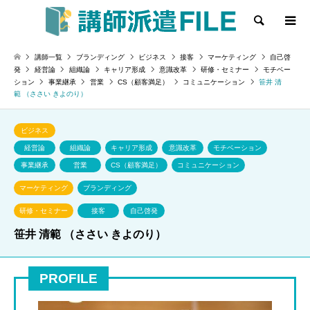
検索
講師一覧
ブランディング
ビジネス
接客
マーケティング
自己啓
発
経営論
組織論
キャリア形成
意識改革
研修・セミナー
モチベー
ション
事業継承
営業
CS（顧客満足）
コミュニケーション
笹井 清
範 （ささい きよのり）
ビジネス
経営論
組織論
キャリア形成
意識改革
モチベーション
事業継承
営業
CS（顧客満足）
コミュニケーション
マーケティング
ブランディング
研修・セミナー
接客
自己啓発
笹井 清範 （ささい きよのり）
PROFILE