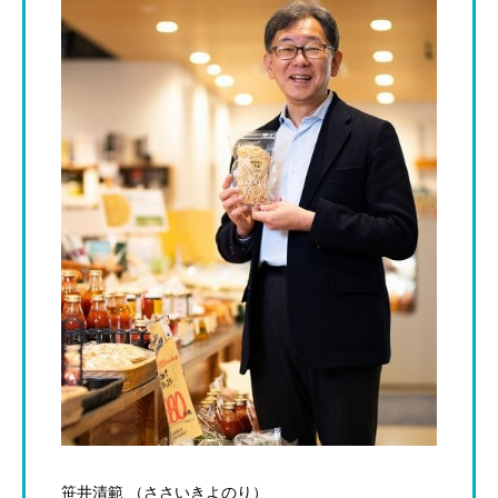
笹井清範 （ささいきよのり）