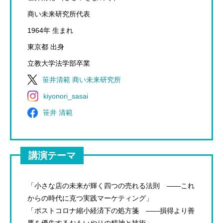
商い未来研究所代表
1964年 生まれ
東京都 出身
立教大学法学部卒業
笹井清範 商い未来研究所
kiyonori_sasai
笹井 清範
講演テーマ
「小さな店の未来が輝く四つの売れる法則 ――これ
からの時代に克つ実践マーケティング」
「ポストコロナ縮小経済下の処方箋 ――損得より善
悪を優先するおもいやりの精神と技術」