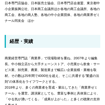
日本専門店協会、日本販売士協会、日本専門店会連盟、東京都中
小企業振興公社、日本商工会議所ほか各地の商工会議所、各地の
商工会、各地の商人塾、各地の中小企業団体、各地の商業界ゼミ
ナール同友会 ほか
経歴・実績
商業経営専門誌「商業界」で現場取材を重ね、2007年より編集
長。中小独立店から大手チェーンストア、小売業から飲食・サー
ビス業、卸売業、農業、製造業まで幅広い企業規模・業種を取
材。その数は25年間で4000社を超え、そこに共通する“繁盛の法
則”の体系化をライフワークとする。
2018年より、多くの商業者を育成・輩出してきた「商業界ゼミ
ナール」を運営。講演家としても、豊富な事例と具体策により、
「やる気が湧いてくる」「成果が上がった」と多くの聴衆の支持
を集める。