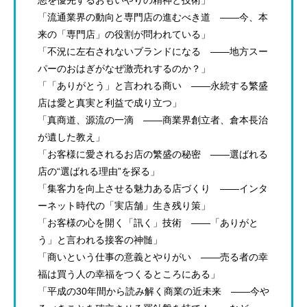
「流通業界の動向と専門店の進むべき道 ――今、本
来の「専門店」の役割が問われている」
「不況に左右されないブランドになる ――地方スー
パーのおはぎがなぜ激売れするのか？」
「「ありがとう」と言われる商い ――永続する繁盛
店は愛と真実と利益で成り立つ」
「真商道、源流の一滴 ――商業界創立者、倉本長治
が遺した教え」
「お客様に愛されるお店の繁盛の秘密 ――選ばれる
店の“選ばれる理由”を探る」
「集客力を向上させる魅力ある店づくり ――インタ
ーネット時代の「実店舗」生き残り策」
「お客様の心を開く「訊く」技術 ――「ありがと
う」と言われる接客の神髄」
「商いという仕事の意義とやりがい ――売る者の幸
福は買う人の幸福をつくるところにある」
「平成の30年間から読み解く商業の近未来 ――今や