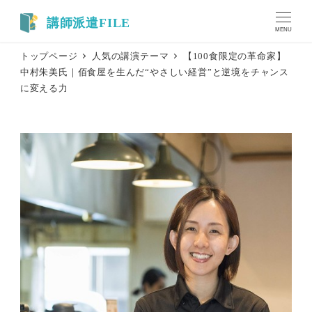
メ
イ
MENU
ン
トップページ
人気の講演テーマ
【100食限定の革命家】
コ
中村朱美氏｜佰食屋を生んだ“やさしい経営”と逆境をチャンス
ン
に変える力
テ
ン
ツ
へ
移
動