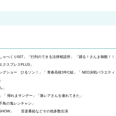
しゃべくり007」「行列のできる法律相談所」 「踊る！さんま御殿！！
エクスプレスPLUS」
グショー ひるソン！」「 青春高校3年C組」「 NEO決戦バラエティ
」
ム」
」「 帰れまサンデー」「激レアさんを連れてきた」
千鳥の鬼レンチャン」
SHOW」 音楽番組などその他多数出演