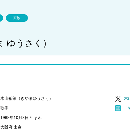
家族
ま ゆうさく）
木山裕策（きやまゆうさく）
木
歌手
「h
1968年10月3日 生まれ
大阪府 出身