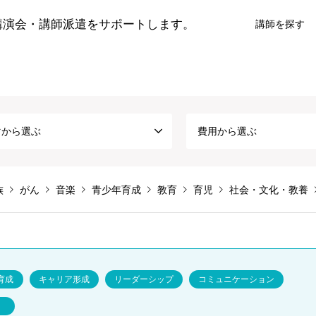
講演会・講師派遣をサポートします。
講師を探す
マから選ぶ
費用から選ぶ
族
がん
音楽
青少年育成
教育
育児
社会・文化・教養
育成
キャリア形成
リーダーシップ
コミュニケーション