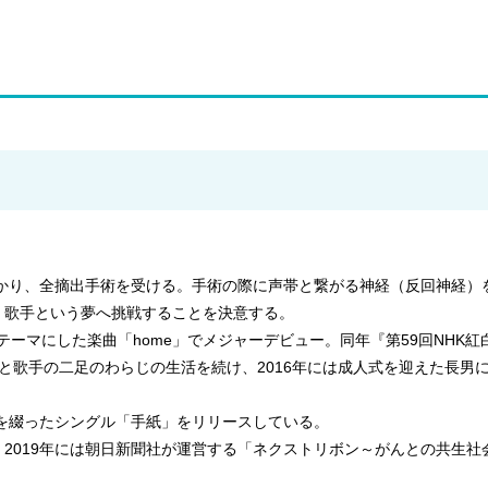
つかり、全摘出手術を受ける。手術の際に声帯と繋がる神経（反回神経
、歌手という夢へ挑戦することを決意する。
をテーマにした楽曲「home」でメジャーデビュー。同年『第59回NHK
と歌手の二足のわらじの生活を続け、2016年には成人式を迎えた長男
ちを綴ったシングル「手紙」をリリースしている。
2019年には朝日新聞社が運営する「ネクストリボン～がんとの共生