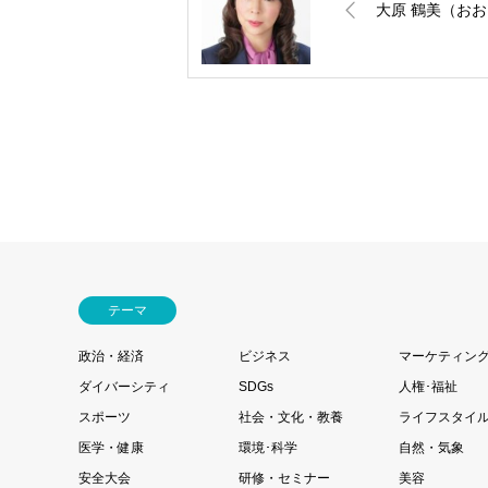
大原 鶴美（おお
テーマ
政治・経済
ビジネス
マーケティン
ダイバーシティ
SDGs
人権･福祉
スポーツ
社会・文化・教養
ライフスタイ
医学・健康
環境･科学
自然・気象
安全大会
研修・セミナー
美容