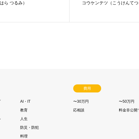
はら つるみ）
コウケンテツ（こうけんてつ
費用
グ
AI・IT
〜30万円
〜50万円
教育
応相談
料金非公開
ル
人生
防災・防犯
料理