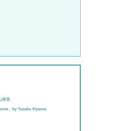
山裕策
ome」by Yusaku Kiyama