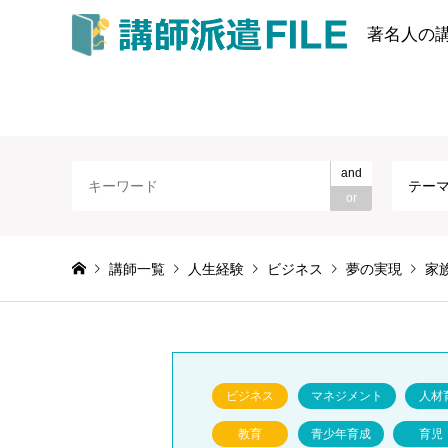
著名人の
and
テー
or
講師一覧
人生経験
ビジネス
夢の実現
家
ビジネス
マネジメント
人材
教育
青少年育成
育児