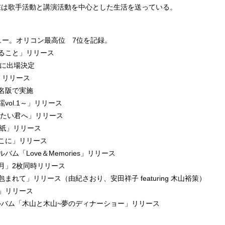
現在は歌手活動と講演活動を中心とした生活を送っている。
ビュー。オリコン最高位 7位を記録。
きること」リリース
戦に出場決定
l」リリース
東名阪で実施
vol.1～」リリース
守りたい君へ」リリース
手紙」リリース
ここに」リリース
ム「Love＆Memories」リリース
「月」2枚同時リリース
まれて」リリース（由紀さおり、安田祥子 featuring 木山裕策）
ズ」リリース
ボアルバム「木山と木山~夢のディナーショー」リリース