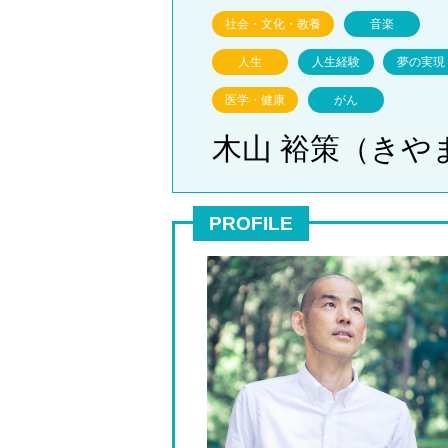
社会・文化・教養
音楽
人生
人生経験
夢の実現
医学・健康
がん
木山 裕策（きや
PROFILE