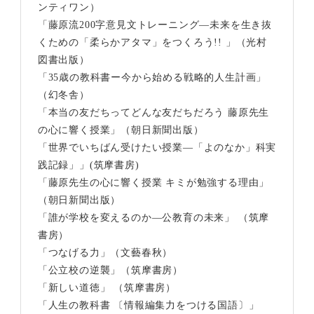
ンティワン）
「藤原流200字意見文トレーニング―未来を生き抜
くための「柔らかアタマ」をつくろう!! 」（光村
図書出版）
「35歳の教科書ー今から始める戦略的人生計画」
（幻冬舎）
「本当の友だちってどんな友だちだろう 藤原先生
の心に響く授業」（朝日新聞出版）
「世界でいちばん受けたい授業―「よのなか」科実
践記録」」(筑摩書房)
「藤原先生の心に響く授業 キミが勉強する理由」
（朝日新聞出版）
「誰が学校を変えるのか―公教育の未来」 （筑摩
書房）
「つなげる力」（文藝春秋）
「公立校の逆襲」（筑摩書房）
「新しい道徳」 （筑摩書房）
「人生の教科書 〔情報編集力をつける国語〕」