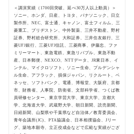
＜講演実績（1700回突破、延べ30万人以上動員）＞
ソニー、ホンダ、日産、トヨタ、パナソニック、日立
製作所、NEC、富士通、キャノン、富士フィルム、三
菱重工、ブリヂストン、中外製薬、三井不動産、野村
証券、野村総合研究所、大和証券、三井住友銀行、三
菱UFJ銀行、三菱UFJ信託、三菱商事、伊藤忠、ファ
ミリーマート、東急電鉄、東急リバブル、東急不動
産、日本郵便、NEXCO、NTTデータ、JR東日本、イ
ンテル、マイクロソフト、ソニー生命、プルデンシャ
ル生命、アフラック、損保ジャパン、リクルート、ベ
ネッセ、ソフトバンク、電通、博報堂、大阪府、京都
市、財務省、人事院、防衛省、文部科学省、つくば教
員研修センター、東京学芸大学、東京大学、京都大
学、北海道大学、武蔵野大学、朝日新聞、読売新聞、
日経新聞、山梨県や千葉県など自治体／教育委員会、
青年会議所(JC)、PTA協議会、日本相撲協会、Jリー
グ、築地本願寺、立正佼成会などで広範な実績がござ