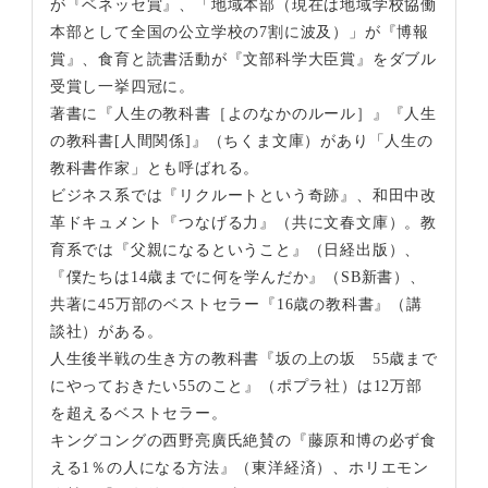
が『ベネッセ賞』、「地域本部（現在は地域学校協働
本部として全国の公立学校の7割に波及）」が『博報
賞』、食育と読書活動が『文部科学大臣賞』をダブル
受賞し一挙四冠に。
著書に『人生の教科書［よのなかのルール］』『人生
の教科書[人間関係]』（ちくま文庫）があり「人生の
教科書作家」とも呼ばれる。
ビジネス系では『リクルートという奇跡』、和田中改
革ドキュメント『つなげる力』（共に文春文庫）。教
育系では『父親になるということ』（日経出版）、
『僕たちは14歳までに何を学んだか』（SB新書）、
共著に45万部のベストセラー『16歳の教科書』（講
談社）がある。
人生後半戦の生き方の教科書『坂の上の坂 55歳まで
にやっておきたい55のこと』（ポプラ社）は12万部
を超えるベストセラー。
キングコングの西野亮廣氏絶賛の『藤原和博の必ず食
える1％の人になる方法』（東洋経済）、ホリエモン