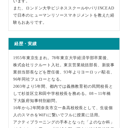
います。
また、ロンドン大学ビジネススクールやパリINCEAD
で日本のヒューマンリソースマネジメントを教えた経
験もおありです。
経歴・実績
1955年東京生まれ。78年東京大学経済学部卒業後、
株式会社リクルート入社。東京営業統括部長、新規事
業担当部長などを歴任後、93年よりヨーロッパ駐在、
96年同社フェローとなる。
2003年より5年間、都内では義務教育初の民間校長と
して杉並区立和田中学校校長を務める。08～11年橋
下大阪府知事特別顧問。
16年から2年間奈良市立一条高校校長として、生徒個
人のスマホをWiFiに繋いでフルに授業に活用。
アクティブラーニングの手本となった「よのなか科」