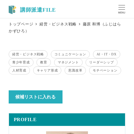
メ
イ
MENU
ン
トップページ
経営・ビジネス戦略
藤原 和博（ふじはら
コ
かずひろ）
ン
テ
ン
経営・ビジネス戦略
コミュニケーション
AI・IT・DX
ツ
テーマ
テーマ
テーマ
青少年育成
教育
マネジメント
リーダーシップ
へ
テーマ
テーマ
テーマ
テーマ
移
人材育成
キャリア形成
意識改革
モチベーション
テーマ
テーマ
テーマ
テーマ
動
候補リストに入れる
PROFILE