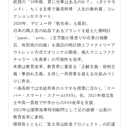
絶賛の『10年後、君に仕事はあるのか？』（ダイヤモ
ンド）、ちくま文庫で藤原和博「人生の教科書」コレ
クションがスタート。
2020年、デビュー作『処生術』も復刻。
日本の職人芸の結晶であるブランドを超えた腕時計
「japan」「arita」（文字盤が漆塗りや石巻の雄勝
石、有田焼の白磁）を諏訪の時計師とファクトリーア
ウトレット方式でオリジナル開発。個人マニュファク
チャラー（生産者）の可能性を追求。
本業は教育改革。教育界に蔓延る「正解主義・前例主
義・事勿れ主義」を排し一斉授業を超える仕組みづく
りに奔走。
一条高校では生徒所有のスマホを授業に活かし「スー
パー・スマート・スクール(SSS)」化。2021年都立富
士中高一貫校で中学からのSSS改革を支援。
2022年山梨県知事特別顧問として父の故郷・山梨の
教育改革に参戦。
隈研吾とともに「富士登山鉄道プロジェクト」の応援