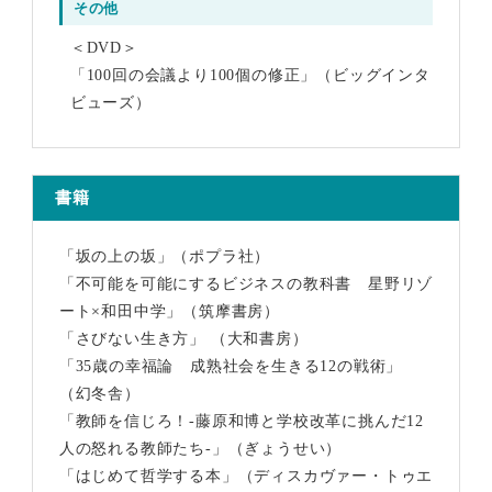
その他
＜DVD＞
「100回の会議より100個の修正」（ビッグインタ
ビューズ）
書籍
「坂の上の坂」（ポプラ社）
「不可能を可能にするビジネスの教科書 星野リゾ
ート×和田中学」（筑摩書房）
「さびない生き方」 （大和書房）
「35歳の幸福論 成熟社会を生きる12の戦術」
（幻冬舎）
「教師を信じろ！-藤原和博と学校改革に挑んだ12
人の怒れる教師たち-」（ぎょうせい）
「はじめて哲学する本」（ディスカヴァー・トゥエ