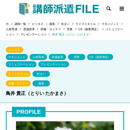
検索
講師一覧
ビジネス
接客
住まい
ライフスタイル
マネジメント
人材育成
意識改革
研修・セミナー
営業
CS（顧客満足）
コミュニケー
ション
プレゼンテーション
鳥井 貴正（とりい たかまさ）
ビジネス
マネジメント
人材育成
意識改革
営業
CS（顧客満足）
コミュニケーション
プレゼンテーション
ライフスタイル
住まい
研修・セミナー
接客
鳥井 貴正（とりい たかまさ）
PROFILE