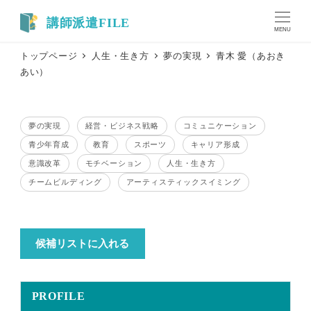
メ
イ
MENU
ン
トップページ
人生・生き方
夢の実現
青木 愛（あおき
コ
あい）
ン
テ
ン
夢の実現
経営・ビジネス戦略
コミュニケーション
ツ
テーマ
テーマ
テーマ
青少年育成
教育
スポーツ
キャリア形成
へ
テーマ
テーマ
テーマ
テーマ
移
意識改革
モチベーション
人生・生き方
テーマ
テーマ
テーマ
動
チームビルディング
アーティスティックスイミング
テーマ
テーマ
候補リストに入れる
PROFILE