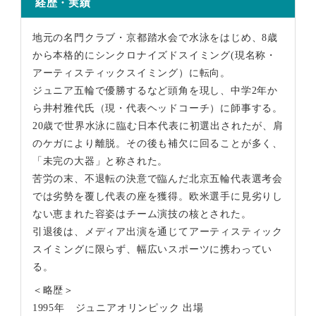
経歴・実績
地元の名門クラブ・京都踏水会で水泳をはじめ、8歳
から本格的にシンクロナイズドスイミング(現名称・
アーティスティックスイミング）に転向。
ジュニア五輪で優勝するなど頭角を現し、中学2年か
ら井村雅代氏（現・代表ヘッドコーチ）に師事する。
20歳で世界水泳に臨む日本代表に初選出されたが、肩
のケガにより離脱。その後も補欠に回ることが多く、
「未完の大器」と称された。
苦労の末、不退転の決意で臨んだ北京五輪代表選考会
では劣勢を覆し代表の座を獲得。欧米選手に見劣りし
ない恵まれた容姿はチーム演技の核とされた。
引退後は、メディア出演を通じてアーティスティック
スイミングに限らず、幅広いスポーツに携わってい
る。
＜略歴＞
1995年 ジュニアオリンピック 出場