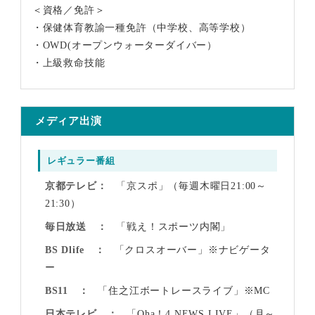
＜資格／免許＞
・保健体育教諭一種免許（中学校、高等学校）
・OWD(オープンウォーターダイバー）
・上級救命技能
メディア出演
レギュラー番組
京都テレビ
「京スポ」（毎週木曜日21:00～
21:30）
毎日放送
「戦え！スポーツ内閣」
BS Dlife
「クロスオーバー」※ナビゲータ
ー
BS11
「住之江ボートレースライブ」※MC
日本テレビ
「Oha！4 NEWS LIVE」（月～