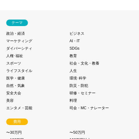
テーマ
政治・経済
ビジネス
マーケティング
AI・IT
ダイバーシティ
SDGs
人権･福祉
教育
スポーツ
社会・文化・教養
ライフスタイル
人生
医学・健康
環境･科学
自然・気象
防災・防犯
安全大会
研修・セミナー
美容
料理
エンタメ・芸能
司会・MC・ナレーター
費用
〜30万円
〜50万円