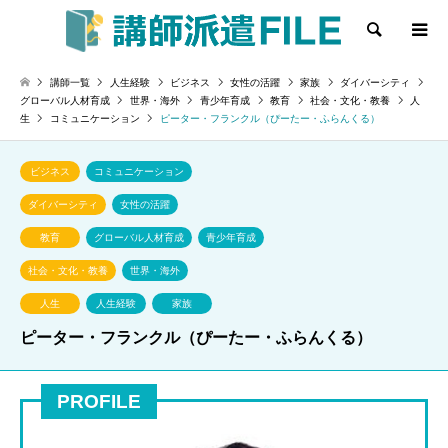
検索
講師一覧
人生経験
ビジネス
女性の活躍
家族
ダイバーシティ
グローバル人材育成
世界・海外
青少年育成
教育
社会・文化・教養
人
生
コミュニケーション
ピーター・フランクル（ぴーたー・ふらんくる）
ビジネス
コミュニケーション
ダイバーシティ
女性の活躍
教育
グローバル人材育成
青少年育成
社会・文化・教養
世界・海外
人生
人生経験
家族
ピーター・フランクル（ぴーたー・ふらんくる）
PROFILE