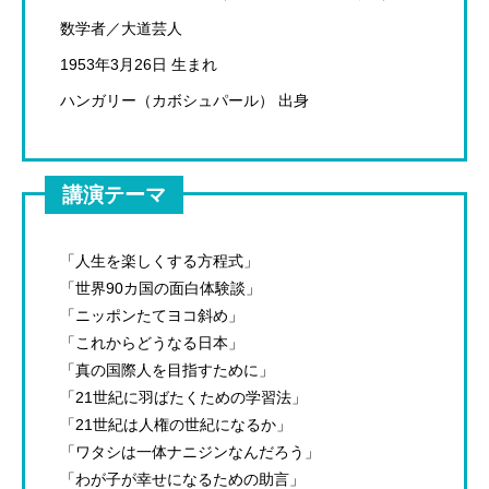
数学者／大道芸人
1953年3月26日 生まれ
ハンガリー（カボシュパール） 出身
講演テーマ
「人生を楽しくする方程式」
「世界90カ国の面白体験談」
「ニッポンたてヨコ斜め」
「これからどうなる日本」
「真の国際人を目指すために」
「21世紀に羽ばたくための学習法」
「21世紀は人権の世紀になるか」
「ワタシは一体ナニジンなんだろう」
「わが子が幸せになるための助言」