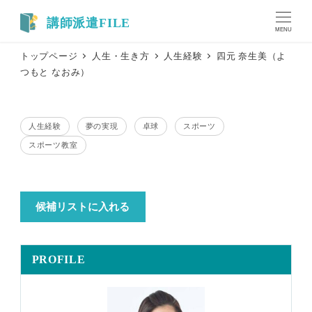
メ
イ
MENU
ン
トップページ
人生・生き方
人生経験
四元 奈生美（よ
コ
つもと なおみ）
ン
テ
ン
人生経験
夢の実現
卓球
スポーツ
ツ
テーマ
テーマ
テーマ
テーマ
スポーツ教室
へ
テーマ
移
動
候補リストに入れる
PROFILE