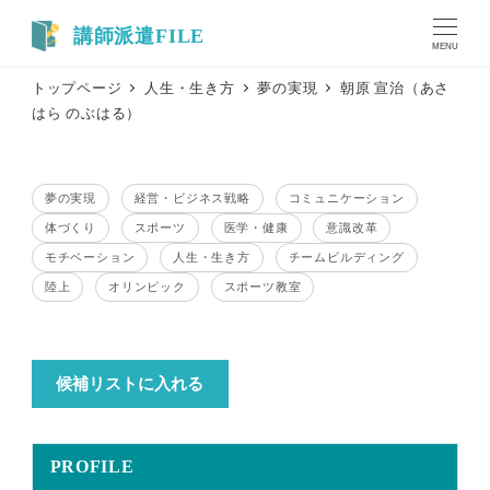
メ
イ
MENU
ン
トップページ
人生・生き方
夢の実現
朝原 宣治（あさ
コ
はら のぶはる）
ン
テ
ン
夢の実現
経営・ビジネス戦略
コミュニケーション
ツ
テーマ
テーマ
テーマ
体づくり
スポーツ
医学・健康
意識改革
へ
テーマ
テーマ
テーマ
テーマ
移
モチベーション
人生・生き方
チームビルディング
テーマ
テーマ
テーマ
動
陸上
オリンピック
スポーツ教室
テーマ
テーマ
テーマ
候補リストに入れる
PROFILE