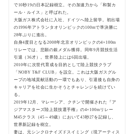
で10秒19の日本記録樹立。その加速力から「和製カ
ール・ルイス」と呼ばれた。
大阪ガス株式会社に入社、ドイツへ陸上留学。初出場
の1996年アトランタオリンピックの100mで準決勝に
28年ぶりに進出。
自身4度目となる2008年北京オリンピックの4×100m
リレーでは、悲願の銀メダル獲得。同年9月競技生活
引退（36才）。世界陸上には6回出場。
2010年に次世代育成を目的として陸上競技クラブ
「NOBY T&F CLUB」を設立。これは大阪ガスグル
ープの地域貢献活動の一環でもあり、引退後も自身の
キャリアを社会に生かそうとチャレンジを続けてい
る。
2019年12月、マレーシア、クチンで開催された『ア
ジアマスターズ陸上競技選手権』の4×100mリレー
M45クラス（45～49歳）において43秒27を記録し、
世界新記録を樹立。
妻は、元シンクロナイズドスイミング（現アーティス