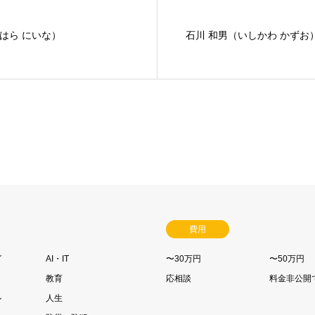
はら にいな）
石川 和男（いしかわ かずお
費用
グ
AI・IT
〜30万円
〜50万円
教育
応相談
料金非公開
ル
人生