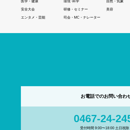
医学・健康
環境･科学
自然・気象
安全大会
研修・セミナー
美容
エンタメ・芸能
司会・MC・ナレーター
お電話でのお問い合わ
0467-24-24
受付時間 9:00〜18:00 土日祝除