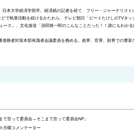
れ。日本大学経済学部卒。経済紙の記者を経て、フリー・ジャーナリスト
などで執筆活動を続けるかたわら、テレビ朝日「ビートたけしのTVタッ
ニュース」、文化放送「須田慎一郎のこんなことだった！！誰にもわかる経済
多重債務者対策本部有識者会議委員を務める。政界、官界、財界での豊
まで言って委員会→そこまで言って委員会NP」
※月曜コメンテーター