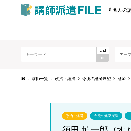
著名人の
and
テー
or
講師一覧
政治・経済
今後の経済展望
経済
政治・経済
今後の経済展望
須田 慎一郎（す