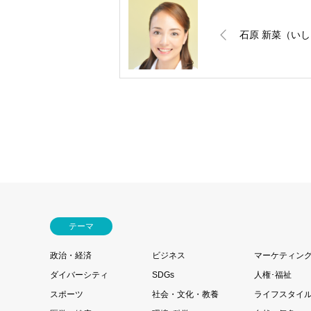
石原 新菜（いし
テーマ
政治・経済
ビジネス
マーケティン
ダイバーシティ
SDGs
人権･福祉
スポーツ
社会・文化・教養
ライフスタイ