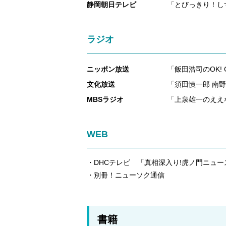
静岡朝日テレビ
「とびっきり！し
ラジオ
ニッポン放送
「飯田浩司のOK! 
文化放送
「須田慎一郎 南野
MBSラジオ
「上泉雄一のええ
WEB
・DHCテレビ 「真相深入り!虎ノ門ニュ
・別冊！ニューソク通信
書籍