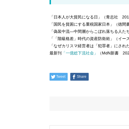
「日本人が大貧民になる日」（青志社 201
「国民を貧困にする重税国家日本」（徳間書店
「偽装中流―中間層からこぼれ落ちる人たち
「「階級格差」時代の資産防衛術」（イースト
「なぜカリスマ経営者は「犯罪者」にされた
最新刊
「一億総下流社会」
（MdN新書 20
Tweet
Share