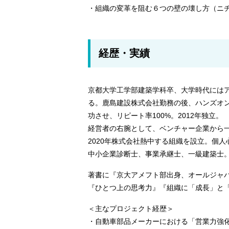
・組織の変革を阻む６つの壁の壊し方（ニ
経歴・実績
京都大学工学部建築学科卒、大学時代には
る。鹿島建設株式会社勤務の後、ハンズオ
功させ、リピート率100%。2012年独立。
経営者の右腕として、ベンチャー企業から
2020年株式会社熱中する組織を設立。個
中小企業診断士、事業承継士、一級建築士
著書に『京大アメフト部出身、オールジャ
『ひとつ上の思考力』『組織に「成長」と
＜主なプロジェクト経歴＞
・自動車部品メーカーにおける「営業力強