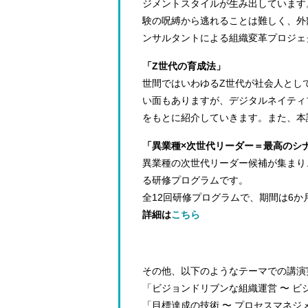
ジメントスタイルが生み出しています
験の呪縛から逃れることは難しく、外
ンサルタントによる組織変革プロジェ
「Z世代の育成法」
世間ではいわゆるZ世代が社会人とし
い面もありますが、デジタルネイティ
をもとに紹介していきます。また、本
「異業種×次世代リーダー＝最⾼のシ
異業種の次世代リーダー候補が集まり
る研修プログラムです。
全12回研修プログラムで、期間は6
詳細は
こちら
その他、以下のようなテーマでの講演
「ビジョンドリブンな組織運営 〜 ビ
「目標達成の技術 〜 プロセスマネジ