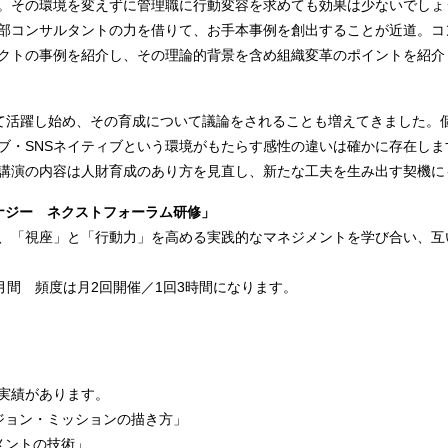
。その環境を変えずに管理職に行動変容を求めても効果は少ないでしょ
部コンサルタントの力を借りて、お手本事例を創出することが近道。コ
クトの事例を紹介し、その理論的背景を含め組織変革のポイントを紹介
て活躍し始め、その育成について議論をされることも増えてきました。
ブ・SNSネイティブという環境がもたらす感性の違いは確かに存在しま
講演の内容は人財育成のあり方を見直し、新たな工夫を生み出す契機に
ナジー ネクストフォーラム研修」
、「視座」と「⾏動⼒」を⾼める実践的なマネジメントを学び合い、互
か⽉間 頻度は⽉2回開催／1回3時間になります。
実績があります。
ジョン・ミッションの描き方」
メントの技術」