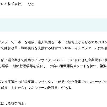
チレキ株式会社） など。
アメフトで日本一を達成。素人集団を日本一に勝ち上がらせるマネジメ
ンで経営改革・戦略実行を支援する経営コンサルティングファームに転
一部上場企業まで組織ライフサイクルのステージに合わせた企業変革に
人心理学 ・組織行動学等を統合し、独自の組織開発メソッドを持つ。複
。
パン４度選出の組織変革コンサルタントが見つけた仕事でもスポーツで
「成果」をもたらすマネジャーの教科書』がある。
化による収益向上」