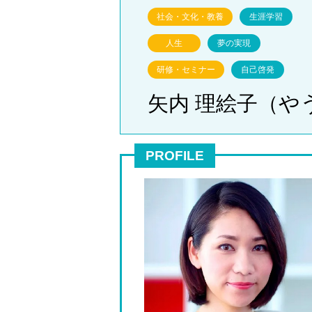
社会・文化・教養
生涯学習
人生
夢の実現
研修・セミナー
自己啓発
矢内 理絵子（や
PROFILE