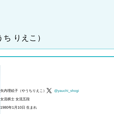
うち りえこ）
矢内理絵子（やうちりえこ）
@yauchi_shogi
女流棋士 女流五段
1980年1月10日 生まれ