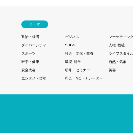
テーマ
政治・経済
ビジネス
マーケティン
ダイバーシティ
SDGs
人権･福祉
スポーツ
社会・文化・教養
ライフスタイ
医学・健康
環境･科学
自然・気象
安全大会
研修・セミナー
美容
エンタメ・芸能
司会・MC・ナレーター