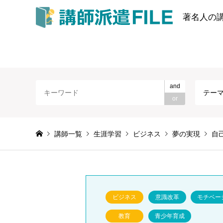
著名人の
and
テー
or
講師一覧
生涯学習
ビジネス
夢の実現
自
ビジネス
意識改革
モチベー
教育
青少年育成