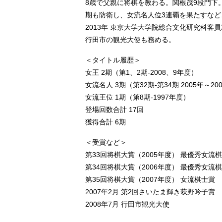
8歳で父親に将棋を教わる。関根茂9段門下。
期も防衛し、女流名人位3連覇を果たすな
2013年 東京大学大学院総合文化研究科客員
行田市の観光大使も務める。
＜タイトル履歴＞
女王 2期（第1、2期-2008、9年度）
女流名人 3期（第32期-第34期 2005年～20
女流王位 1期（第8期-1997年度）
登場回数合計 17回
獲得合計 6期
＜受賞など＞
第33回将棋大賞（2005年度） 最優秀女流
第34回将棋大賞（2006年度） 最優秀女流
第35回将棋大賞（2007年度） 女流棋士賞
2007年2月 第2回さいたま輝き萩野吟子賞
2008年7月 行田市観光大使