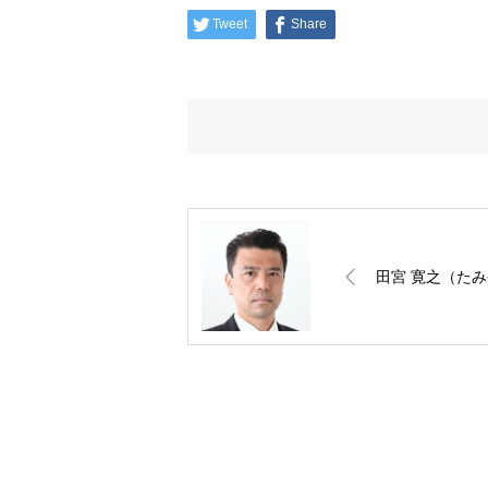
Tweet
Share
田宮 寛之（たみ