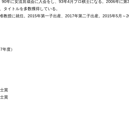
90年に女流育成会に入会をし、93年4月プロ棋士になる。2006年に第3
ど、タイトルを多数獲得している。
准教授に就任。2015年第一子出産、2017年第二子出産。2015年5月～
07年度）
棋士賞
棋士賞