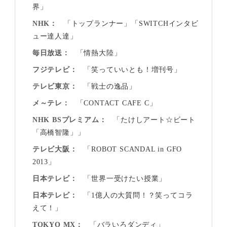
界」
NHK
「トップランナー」「SWITCHインタビ
ュー達人達」
毎日放送
「情熱大陸」
フジテレビ
「笑っていいとも！増刊号」
テレビ東京
「戦士の逸品」
メ～テレ
「CONTACT CAFE C」
NHK BSプレミアム
「たけしアート☆ビート
「高橋智隆」」
テレビ大阪
「ROBOT SCANDAL in GFO
2013」
日本テレビ
「世界一受けたい授業」
日本テレビ
「1億人の大質問！？笑ってコラ
えて！」
TOKYO MX
「バラいろダンディ」