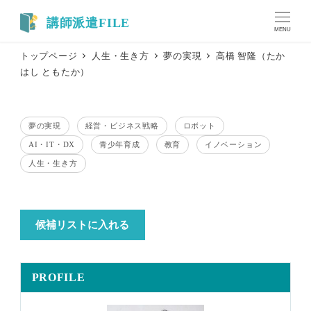
メ
イ
MENU
ン
トップページ
人生・生き方
夢の実現
高橋 智隆（たか
コ
はし ともたか）
ン
テ
ン
夢の実現
経営・ビジネス戦略
ロボット
ツ
テーマ
テーマ
テーマ
AI・IT・DX
青少年育成
教育
イノベーション
へ
テーマ
テーマ
テーマ
テーマ
移
人生・生き方
テーマ
動
候補リストに入れる
PROFILE