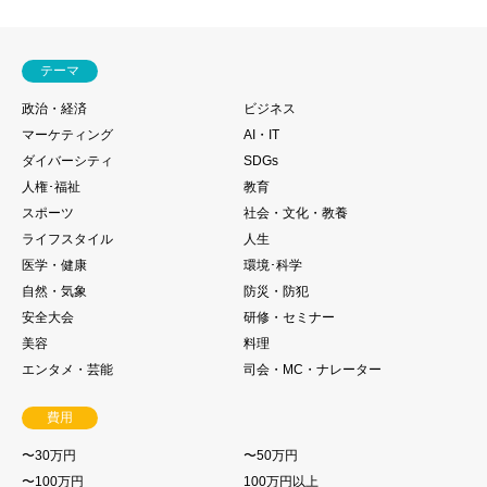
テーマ
政治・経済
ビジネス
マーケティング
AI・IT
ダイバーシティ
SDGs
人権･福祉
教育
スポーツ
社会・文化・教養
ライフスタイル
人生
医学・健康
環境･科学
自然・気象
防災・防犯
安全大会
研修・セミナー
美容
料理
エンタメ・芸能
司会・MC・ナレーター
費用
〜30万円
〜50万円
〜100万円
100万円以上