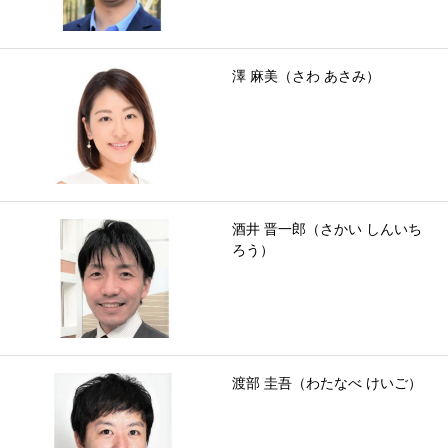
澤 麻美（さわ あさみ）
酒井 晋一郎（さかい しんいち
ろう）
渡部 圭吾（わたなべ けいご）