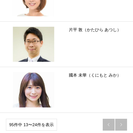
片平 敦（かたひら あつし）
國本 未華（くにもと みか）
95件中 13〜24件を表示

