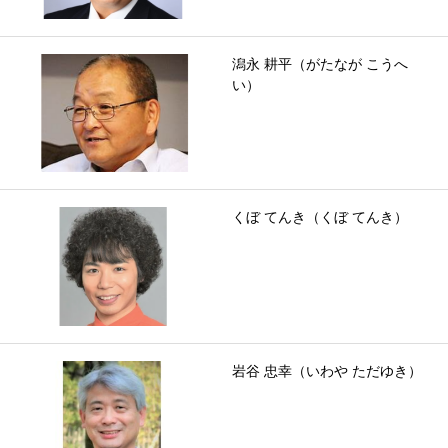
潟永 耕平（がたなが こうへ
い）
くぼ てんき（くぼ てんき）
岩谷 忠幸（いわや ただゆき）