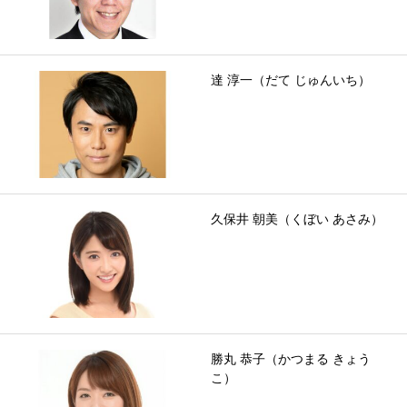
達 淳一（だて じゅんいち）
久保井 朝美（くぼい あさみ）
勝丸 恭子（かつまる きょう
こ）