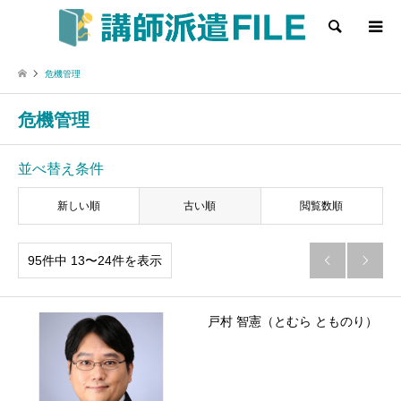
検索
危機管理
危機管理
並べ替え条件
新しい順
古い順
閲覧数順
95件中 13〜24件を表示


戸村 智憲（とむら とものり）